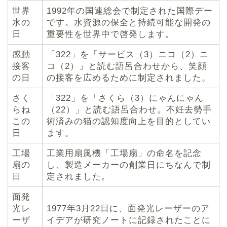
世界
1992年の国連総会で制定された国際デー
水の
です。水資源の保全と持続可能な開発の
日
重要性を世界中で啓発します。
感動
「322」を「サービス（3）ニコ（2）ニ
接客
コ（2）」と読む語呂合わせから、笑顔
の日
の接客を広めるために制定されました。
さく
「322」を「さくら（3）にゃんにゃん
らね
（22）」と読む語呂合わせ。不妊去勢手
この
術済みの猫の認知度向上を目的としてい
日
ます。
工場
工業用扇風機「工場扇」の命名を記念
扇の
し、製造メーカーの創業日にちなんで制
日
定されました。
面発
光レ
1977年3月22日に、面発光レーザーのア
ーザ
イデアが研究ノートに記録されたことに