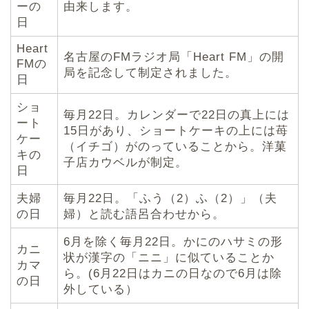
ーの
由来します。
日
Heart
名古屋のFMラジオ局「Heart FM」の開
FMの
局を記念して制定されました。
日
ショ
毎月22日。カレンダーで22日の真上には
ート
15日があり、ショートケーキの上には苺
ケー
（イチゴ）がのっていることから。洋菓
キの
子店カウベルが制定。
日
夫婦
毎月22日。「ふう（2）ふ（2）」（夫
の日
婦）と読む語呂合わせから。
6月を除く毎月22日。かにのハサミの形
カニ
状が漢字の「ニニ」に似ていることか
カマ
ら。(6月22日はカニの日なので6月は除
の日
外している）