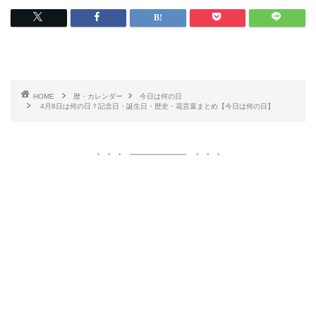
HOME
暦・カレンダー
今日は何の日
4月8日は何の日？記念日・誕生日・歴史・花言葉まとめ【今日は何の日】