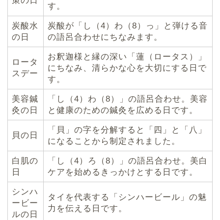
策の日
す。
炭酸水
炭酸が「し（4）わ（8）っ」と弾ける音
の日
の語呂合わせにちなみます。
お釈迦様と縁の深い「蓮（ロータス）」
ロータ
にちなみ、清らかな心を大切にする日で
スデー
す。
美容鍼
「し（4）わ（8）」の語呂合わせ。美容
灸の日
と健康のための鍼灸を広める日です。
「貝」の字を分解すると「四」と「八」
貝の日
になることから制定されました。
白肌の
「し（4）ろ（8）」の語呂合わせ。美白
日
ケアを始めるきっかけとする日です。
シンハ
タイを代表する「シンハービール」の魅
ービー
力を伝える日です。
ルの日