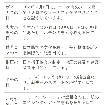
ヴィー
1820年4月8日に、エーゲ海のメロス島
ナスの
で「ミロのヴィーナス」が発見されたこ
日
とを記念しています。
忠犬ハ
忠犬ハチ公の命日（3月8日）の1ヶ月後
チ公の
にあたり、ハチ公の忠義を称える日で
日
す。
世界ロ
ロマ民族の文化を称え、差別撤廃を訴え
マの日
る国際的な記念日です。
指圧の
日本指圧協会が制定。指圧の普及と健康
日
増進を目的としています。
「し（4）ゅっぱ（8）つ」の語呂合わ
出発の
せ。新生活のスタートを応援する日で
日
す。
「し（4）わ（8）」の語呂合わせ。肌の
シワ対
エイジングケアへの意識を高める日で