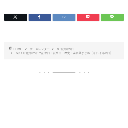
HOME
暦・カレンダー
今日は何の日
5月11日は何の日？記念日・誕生日・歴史・花言葉まとめ【今日は何の日】