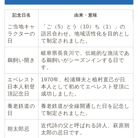
記念日名
由来・意味
ご当地キャ
「ご（5）とう（10）ち（1）」の
ラクターの
語呂合わせ。地域活性化を目的とし
日
て制定されました。
岐阜県長良川で、伝統的な漁法であ
鵜飼い開き
る鵜飼いがシーズンインする日で
す。
エベレスト
1970年、松浦輝夫と植村直己が日
日本人初登
本人として初めてエベレスト登頂に
頂記念日
成功しました。
養老鉄道の
養老鉄道が全線開通した日を記念し
日
て制定されました。
近代詩の父と呼ばれる詩人、萩原朔
朔太郎忌
太郎の忌日です。