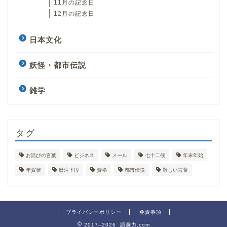
11月の記念日
12月の記念日
日本文化
妖怪・都市伝説
雑学
タグ
お詫びの言葉
ビジネス
メール
七十二候
年末年始
年賀状
暦注下段
資格
都市伝説
難しい言葉
プライバシーポリシー
免責事項
2017–2026 語彙力.com