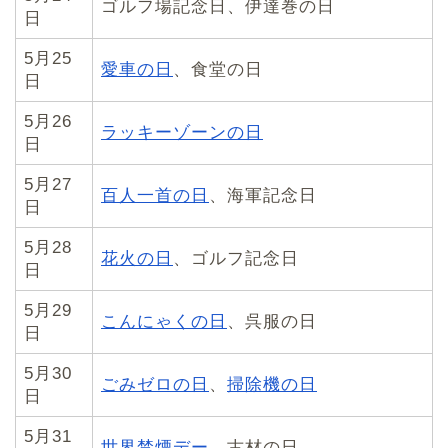
ゴルフ場記念日、伊達巻の日
日
5月25
愛車の日
、食堂の日
日
5月26
ラッキーゾーンの日
日
5月27
百人一首の日
、海軍記念日
日
5月28
花火の日
、ゴルフ記念日
日
5月29
こんにゃくの日
、呉服の日
日
5月30
ごみゼロの日
、
掃除機の日
日
5月31
世界禁煙デー
、古材の日