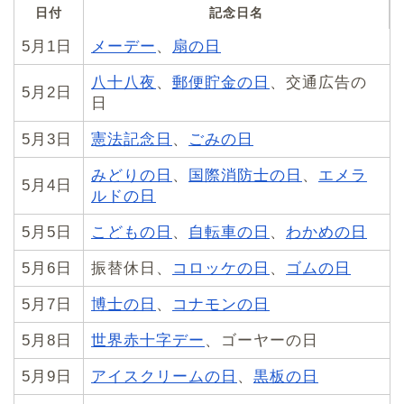
日付
記念日名
5月1日
メーデー
、
扇の日
八十八夜
、
郵便貯金の日
、交通広告の
5月2日
日
5月3日
憲法記念日
、
ごみの日
みどりの日
、
国際消防士の日
、
エメラ
5月4日
ルドの日
5月5日
こどもの日
、
自転車の日
、
わかめの日
5月6日
振替休日、
コロッケの日
、
ゴムの日
5月7日
博士の日
、
コナモンの日
5月8日
世界赤十字デー
、ゴーヤーの日
5月9日
アイスクリームの日
、
黒板の日