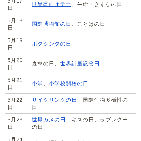
5月17
世界高血圧デー
、生命・きずなの日
日
5月18
国際博物館の日
、ことばの日
日
5月19
ボクシングの日
日
5月20
森林の日、
世界計量記念日
日
5月21
小満
、
小学校開校の日
日
5月22
サイクリングの日
、国際生物多様性の
日
日
5月23
世界カメの日
、キスの日、ラブレター
日
の日
5月24