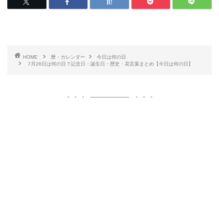
HOME
暦・カレンダー
今日は何の日
7月26日は何の日？記念日・誕生日・歴史・花言葉まとめ【今日は何の日】