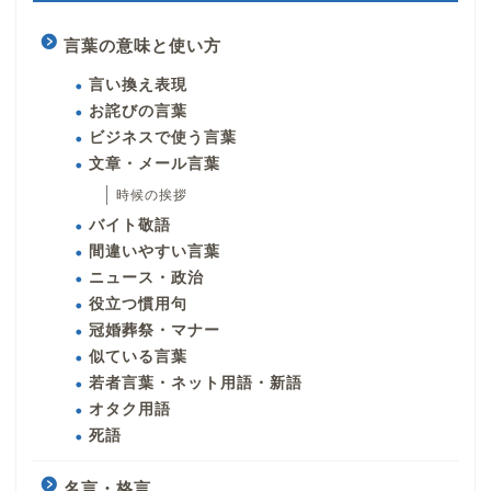
言葉の意味と使い方
言い換え表現
お詫びの言葉
ビジネスで使う言葉
文章・メール言葉
時候の挨拶
バイト敬語
間違いやすい言葉
ニュース・政治
役立つ慣用句
冠婚葬祭・マナー
似ている言葉
若者言葉・ネット用語・新語
オタク用語
死語
名言・格言