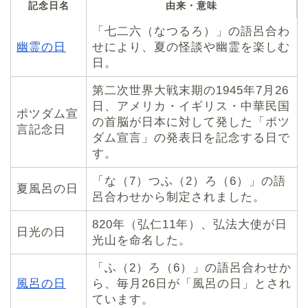
記念日名
由来・意味
「七二六（なつるろ）」の語呂合わ
幽霊の日
せにより、夏の怪談や幽霊を楽しむ
日。
第二次世界大戦末期の1945年7月26
日、アメリカ・イギリス・中華民国
ポツダム宣
の首脳が日本に対して発した「ポツ
言記念日
ダム宣言」の発表日を記念する日で
す。
「な（7）つふ（2）ろ（6）」の語
夏風呂の日
呂合わせから制定されました。
820年（弘仁11年）、弘法大使が日
日光の日
光山を命名した。
「ふ（2）ろ（6）」の語呂合わせか
風呂の日
ら、毎月26日が「風呂の日」とされ
ています。