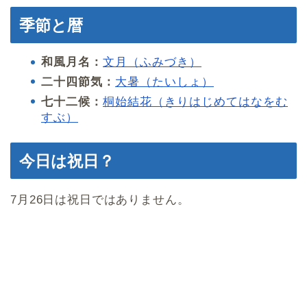
季節と暦
和風月名：
文月（ふみづき）
二十四節気：
大暑（たいしょ）
七十二候：
桐始結花（きりはじめてはなをむ
すぶ）
今日は祝日？
7月26日は祝日ではありません。