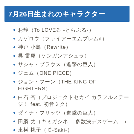
7月26日生まれのキャラクター
お静（To LOVEる -とらぶる-）
カゲロウ（ファイアーエムブレムif）
神戸 小鳥（Rewrite）
呉 雷庵（ケンガンアシュラ）
サシャ・ブラウス（進撃の巨人）
ジェム（ONE PIECE）
ジョン・フーン（THE KING OF
FIGHTERS）
白石 杏（プロジェクトセカイ カラフルステー
ジ！ feat. 初音ミク）
ダイナ・フリッツ（進撃の巨人）
田綱 丈（キミガシネ ―多数決デスゲーム―）
東横 桃子（咲-Saki-）