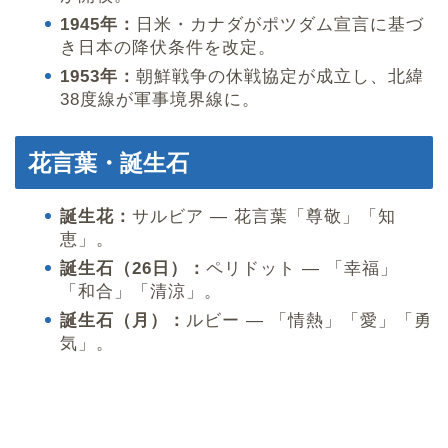
1945年：
日米・カナダがポツダム宣言に基づ
き日本の降伏条件を改定。
1953年：
朝鮮戦争の休戦協定が成立し、北緯
38度線が軍事境界線に。
花言葉・誕生石
誕生花：
サルビア — 花言葉「尊敬」「知
恵」。
誕生石（26日）：
ペリドット — 「幸福」
「和合」「清涼」。
誕生石（月）：
ルビー — 「情熱」「愛」「勇
気」。