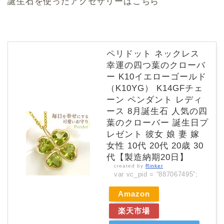
誕生石を使ったアクセサリーはこちら
ペリドット ネックレス
幸運の四つ葉のクローバ
ー K10イエローゴールド
（K10YG） K14GFチェ
ーン ペンダント レディ
ース 8月誕生石 人気の四
葉のクローバー 誕生日プ
レゼント 彼女 娘 妻 嫁
女性 10代 20代 20歳 30
代【製造納期20日】
created by
Rinker
var vc_pid = “887067495”;
Amazon
楽天市場