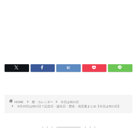
HOME
暦・カレンダー
今日は何の日
8月29日は何の日？記念日・誕生日・歴史・花言葉まとめ【今日は何の日】