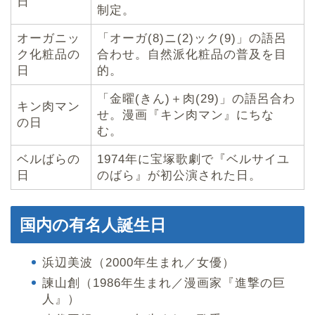
日
制定。
オーガニッ
「オーガ(8)ニ(2)ック(9)」の語呂
ク化粧品の
合わせ。自然派化粧品の普及を目
日
的。
「金曜(きん)＋肉(29)」の語呂合わ
キン肉マン
せ。漫画『キン肉マン』にちな
の日
む。
ベルばらの
1974年に宝塚歌劇で『ベルサイユ
日
のばら』が初公演された日。
国内の有名人誕生日
浜辺美波（2000年生まれ／女優）
諫山創（1986年生まれ／漫画家『進撃の巨
人』）