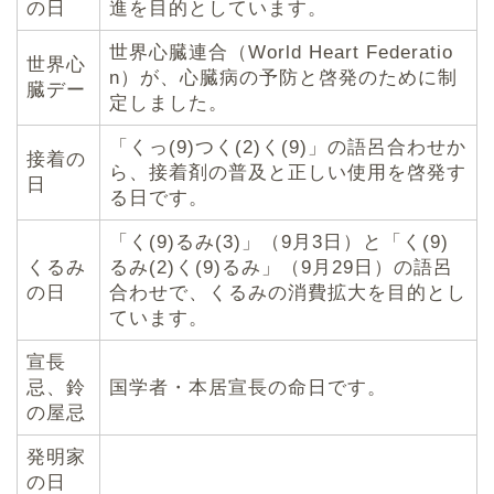
の日
進を目的としています。
世界心臓連合（World Heart Federatio
世界心
n）が、心臓病の予防と啓発のために制
臓デー
定しました。
「くっ(9)つく(2)く(9)」の語呂合わせか
接着の
ら、接着剤の普及と正しい使用を啓発す
日
る日です。
「く(9)るみ(3)」（9月3日）と「く(9)
くるみ
るみ(2)く(9)るみ」（9月29日）の語呂
の日
合わせで、くるみの消費拡大を目的とし
ています。
宣長
忌、鈴
国学者・本居宣長の命日です。
の屋忌
発明家
の日