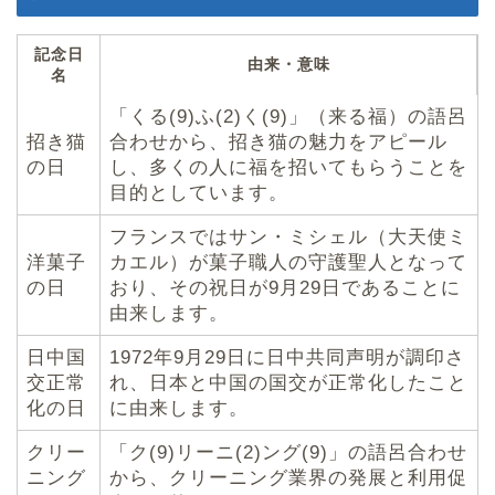
記念日
由来・意味
名
「くる(9)ふ(2)く(9)」（来る福）の語呂
招き猫
合わせから、招き猫の魅力をアピール
の日
し、多くの人に福を招いてもらうことを
目的としています。
フランスではサン・ミシェル（大天使ミ
洋菓子
カエル）が菓子職人の守護聖人となって
の日
おり、その祝日が9月29日であることに
由来します。
日中国
1972年9月29日に日中共同声明が調印さ
交正常
れ、日本と中国の国交が正常化したこと
化の日
に由来します。
クリー
「ク(9)リーニ(2)ング(9)」の語呂合わせ
ニング
から、クリーニング業界の発展と利用促