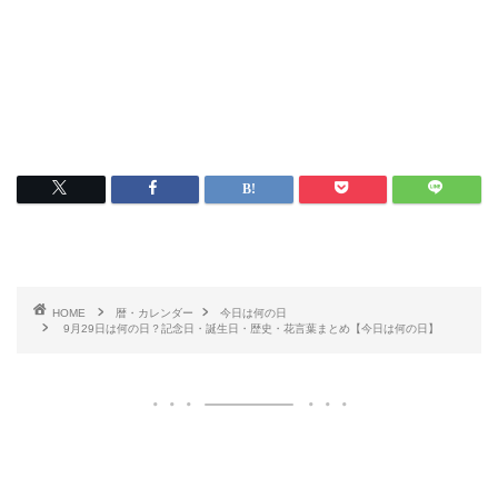
HOME
暦・カレンダー
今日は何の日
9月29日は何の日？記念日・誕生日・歴史・花言葉まとめ【今日は何の日】