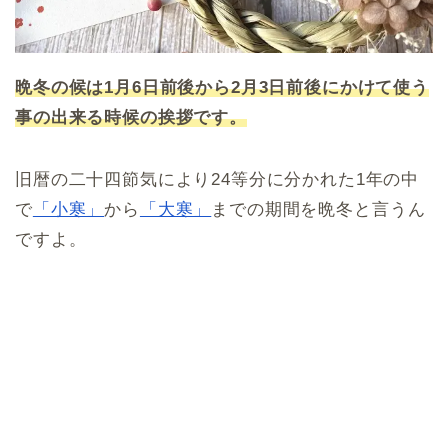
晩冬の候は1月6日前後から2月3日前後にかけて使う
事の出来る時候の挨拶です。
旧暦の二十四節気により24等分に分かれた1年の中
で
「小寒」
から
「大寒」
までの期間を晩冬と言うん
ですよ。