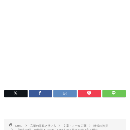
HOME
言葉の意味と使い方
文章・メール言葉
時候の挨拶
「晩冬の候」の時期はいつからいつまで？結びや使い方と例文