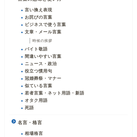
言い換え表現
お詫びの言葉
ビジネスで使う言葉
文章・メール言葉
時候の挨拶
バイト敬語
間違いやすい言葉
ニュース・政治
役立つ慣用句
冠婚葬祭・マナー
似ている言葉
若者言葉・ネット用語・新語
オタク用語
死語
名言・格言
相場格言