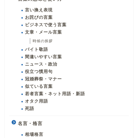
言い換え表現
お詫びの言葉
ビジネスで使う言葉
文章・メール言葉
時候の挨拶
バイト敬語
間違いやすい言葉
ニュース・政治
役立つ慣用句
冠婚葬祭・マナー
似ている言葉
若者言葉・ネット用語・新語
オタク用語
死語
名言・格言
相場格言