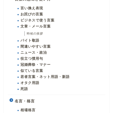
言い換え表現
お詫びの言葉
ビジネスで使う言葉
文章・メール言葉
時候の挨拶
バイト敬語
間違いやすい言葉
ニュース・政治
役立つ慣用句
冠婚葬祭・マナー
似ている言葉
若者言葉・ネット用語・新語
オタク用語
死語
名言・格言
相場格言