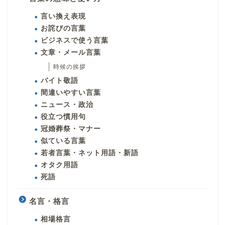
言い換え表現
お詫びの言葉
ビジネスで使う言葉
文章・メール言葉
時候の挨拶
バイト敬語
間違いやすい言葉
ニュース・政治
役立つ慣用句
冠婚葬祭・マナー
似ている言葉
若者言葉・ネット用語・新語
オタク用語
死語
名言・格言
相場格言