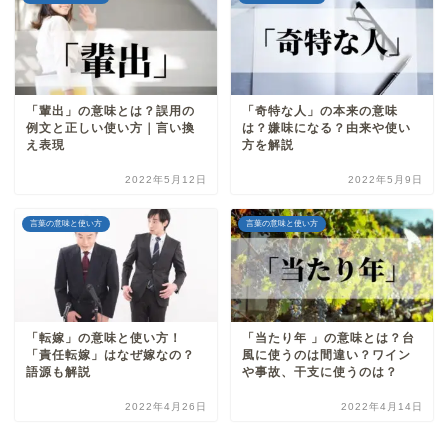
「輩出」の意味とは？誤用の
「奇特な人」の本来の意味
例文と正しい使い方｜言い換
は？嫌味になる？由来や使い
え表現
方を解説
2022年5月12日
2022年5月9日
言葉の意味と使い方
言葉の意味と使い方
「転嫁」の意味と使い方！
「当たり年 」の意味とは？台
「責任転嫁」はなぜ嫁なの？
風に使うのは間違い？ワイン
語源も解説
や事故、干支に使うのは？
2022年4月26日
2022年4月14日