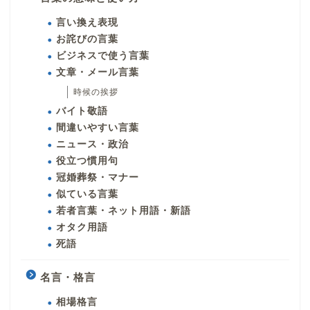
言い換え表現
お詫びの言葉
ビジネスで使う言葉
文章・メール言葉
時候の挨拶
バイト敬語
間違いやすい言葉
ニュース・政治
役立つ慣用句
冠婚葬祭・マナー
似ている言葉
若者言葉・ネット用語・新語
オタク用語
死語
名言・格言
相場格言