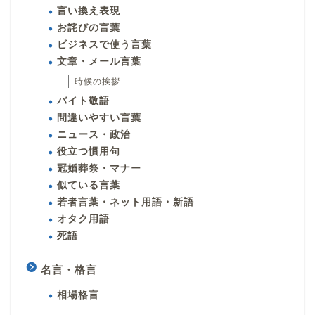
言い換え表現
お詫びの言葉
ビジネスで使う言葉
文章・メール言葉
時候の挨拶
バイト敬語
間違いやすい言葉
ニュース・政治
役立つ慣用句
冠婚葬祭・マナー
似ている言葉
若者言葉・ネット用語・新語
オタク用語
死語
名言・格言
相場格言