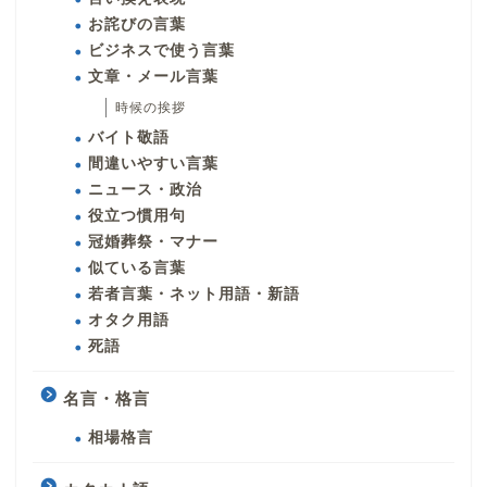
お詫びの言葉
ビジネスで使う言葉
文章・メール言葉
時候の挨拶
バイト敬語
間違いやすい言葉
ニュース・政治
役立つ慣用句
冠婚葬祭・マナー
似ている言葉
若者言葉・ネット用語・新語
オタク用語
死語
名言・格言
相場格言