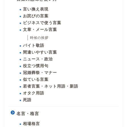
言い換え表現
お詫びの言葉
ビジネスで使う言葉
文章・メール言葉
時候の挨拶
バイト敬語
間違いやすい言葉
ニュース・政治
役立つ慣用句
冠婚葬祭・マナー
似ている言葉
若者言葉・ネット用語・新語
オタク用語
死語
名言・格言
相場格言