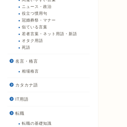
ニュース・政治
役立つ慣用句
冠婚葬祭・マナー
似ている言葉
若者言葉・ネット用語・新語
オタク用語
死語
名言・格言
相場格言
カタカナ語
IT用語
転職
転職の基礎知識