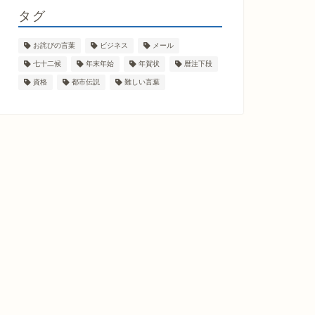
タグ
お詫びの言葉
ビジネス
メール
七十二候
年末年始
年賀状
暦注下段
資格
都市伝説
難しい言葉