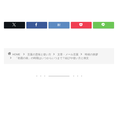
HOME
言葉の意味と使い方
文章・メール言葉
時候の挨拶
「初霜の候」の時期はいつからいつまで？結びや使い方と例文