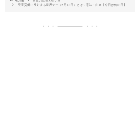
HOME
言葉の意味と使い方
児童労働に反対する世界デー（6月12日）とは？意味・由来【今日は何の日】