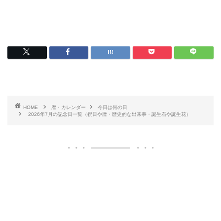
HOME
暦・カレンダー
今日は何の日
2026年7月の記念日一覧（祝日や暦・歴史的な出来事・誕生石や誕生花）