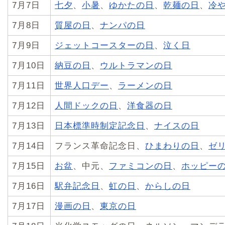
7月7日
七夕
、
小暑
、
ゆかたの日
、
乾麺の日
、
冷
7月8日
質屋の日
、
ナンパの日
7月9日
ジェットコースターの日
、
泣く日
7月10日
納豆の日
、
ウルトラマンの日
7月11日
世界人口デー
、
ラーメンの日
7月12日
人間ドックの日
、
洋食器の日
7月13日
日本標準時制定記念日
、
ナイスの日
7月14日
フランス革命記念日、
ひまわりの日
、
ゼ
7月15日
お盆
、中元、
ファミコンの日
、
ホッピー
7月16日
駅弁記念日
、
虹の日
、
からしの日
7月17日
漫画の日
、
東京の日