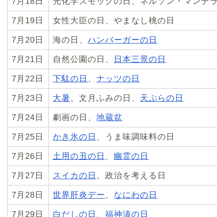
7月18日
光化学スモッグの日、ネルソン・マンデ
7月19日
女性大臣の日、やまなし桃の日
7月20日
海の日、
ハンバーガーの日
7月21日
自然公園の日、
日本三景の日
7月22日
下駄の日
、
ナッツの日
7月23日
大暑
、文月ふみの日、
天ぷらの日
7月24日
劇画の日、
地蔵盆
7月25日
かき氷の日
、うま味調味料の日
7月26日
土用の丑の日
、
幽霊の日
7月27日
スイカの日
、政治を考える日
7月28日
世界肝炎デー
、
なにわの日
7月29日
白だしの日
、
福神漬の日