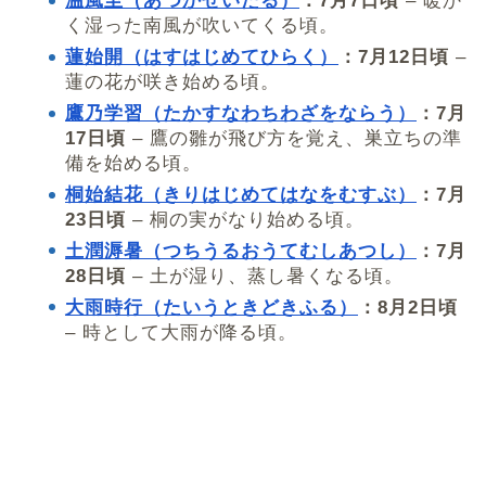
温風至（あつかぜいたる）
：7月7日頃
– 暖か
く湿った南風が吹いてくる頃。
蓮始開（はすはじめてひらく）
：7月12日頃
–
蓮の花が咲き始める頃。
鷹乃学習（たかすなわちわざをならう）
：7月
17日頃
– 鷹の雛が飛び方を覚え、巣立ちの準
備を始める頃。
桐始結花（きりはじめてはなをむすぶ）
：7月
23日頃
– 桐の実がなり始める頃。
土潤溽暑（つちうるおうてむしあつし）
：7月
28日頃
– 土が湿り、蒸し暑くなる頃。
大雨時行（たいうときどきふる）
：8月2日頃
– 時として大雨が降る頃。