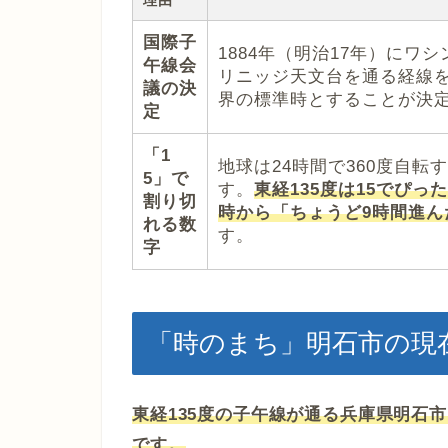
理由
国際子
1884年（明治17年）に
午線会
リニッジ天文台を通る経線
議の決
界の標準時とすることが決
定
「1
地球は24時間で360度自転
5」で
す。
東経135度は15でぴっ
割り切
時から「ちょうど9時間進
れる数
す。
字
「時のまち」明石市の現
東経135度の子午線が通る兵庫県明石
です。