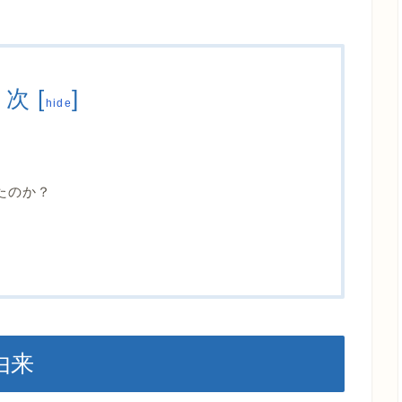
目次
[
]
hide
たのか？
由来