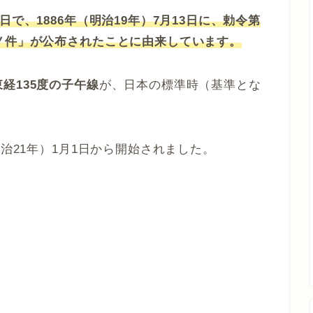
で、1886年（明治19年）7月13日に、勅令第
ノ件」が公布されたことに由来しています。
経135度の子午線
が、日本の標準時（基準とな
。
明治21年）1月1日から開始されました。