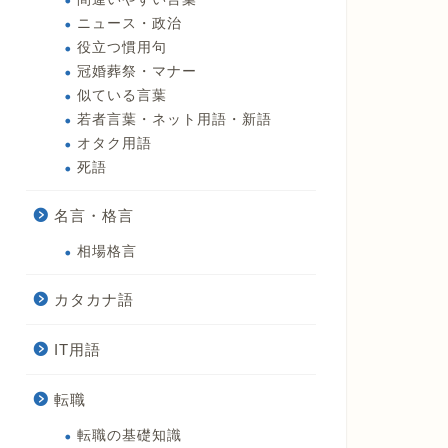
ニュース・政治
役立つ慣用句
冠婚葬祭・マナー
似ている言葉
若者言葉・ネット用語・新語
オタク用語
死語
名言・格言
相場格言
カタカナ語
IT用語
転職
転職の基礎知識