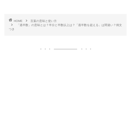
HOME
言葉の意味と使い方
「過半数」の意味とは？半分と半数以上は？「過半数を超える」は間違い？例文
つき