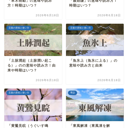
「草木萌動」の意味や読み
「霞始靆」の意味や読み方！
方！時期はいつ？
時期はいつ？
2026年6月18日
2026年6月18日
言葉の意味と使い方
言葉の意味と使い方
「土脉潤起（土脉潤い起こ
「魚氷上（魚氷に上る）」の
る）」のの意味や読み方！由
意味や読み方と由来
来や時期はいつ？
2026年6月18日
2026年6月18日
言葉の意味と使い方
季語
「黄鶯見睆（うぐいす鳴
「東風解凍（東風凍を解