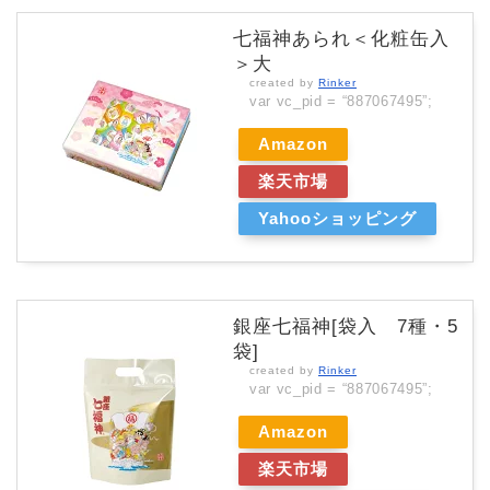
七福神あられ＜化粧缶入
＞大
created by
Rinker
var vc_pid = “887067495”;
Amazon
楽天市場
Yahooショッピング
銀座七福神[袋入 7種・5
袋]
created by
Rinker
var vc_pid = “887067495”;
Amazon
楽天市場