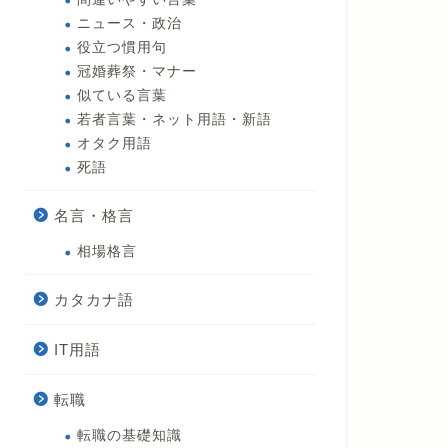
ニュース・政治
役立つ慣用句
冠婚葬祭・マナー
似ている言葉
若者言葉・ネット用語・新語
オタク用語
死語
名言・格言
相場格言
カタカナ語
IT用語
転職
転職の基礎知識