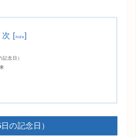
目次
[
]
hide
の記念日）
来
5日の記念日）