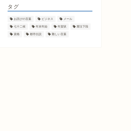
タグ
お詫びの言葉
ビジネス
メール
七十二候
年末年始
年賀状
暦注下段
資格
都市伝説
難しい言葉