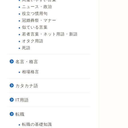
ニュース・政治
役立つ慣用句
冠婚葬祭・マナー
似ている言葉
若者言葉・ネット用語・新語
オタク用語
死語
名言・格言
相場格言
カタカナ語
IT用語
転職
転職の基礎知識