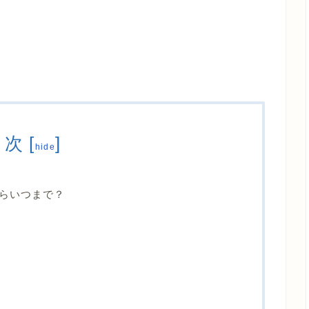
目次
[
]
hide
らいつまで？