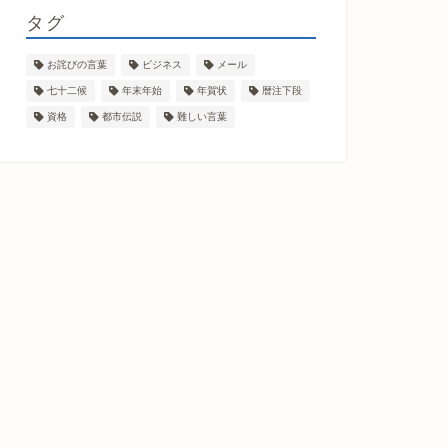
タグ
お詫びの言葉
ビジネス
メール
七十二候
年末年始
年賀状
暦注下段
資格
都市伝説
難しい言葉