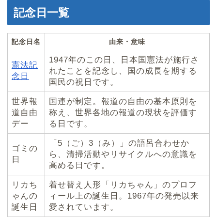
記念日一覧
記念日名
由来・意味
1947年のこの日、日本国憲法が施行さ
憲法記
れたことを記念し、国の成長を期する
念日
国民の祝日です。
世界報
国連が制定。報道の自由の基本原則を
道自由
称え、世界各地の報道の現状を評価す
デー
る日です。
「5（ご）3（み）」の語呂合わせか
ゴミの
ら、清掃活動やリサイクルへの意識を
日
高める日です。
リカち
着せ替え人形「リカちゃん」のプロフ
ゃんの
ィール上の誕生日。1967年の発売以来
誕生日
愛されています。