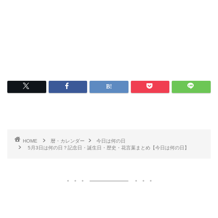
HOME
暦・カレンダー
今日は何の日
5月3日は何の日？記念日・誕生日・歴史・花言葉まとめ【今日は何の日】