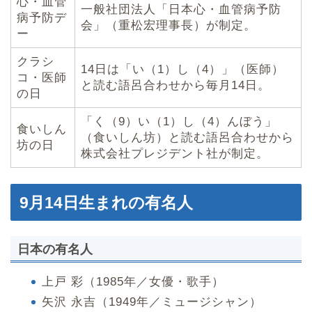
心・血管
一般社団法人「日本心・血管病予防
病予防デ
会」（重松宏理事長）が制定。
ー
クラシ
14日は「い（1）し（4）」（医師）
コ・医師
と読む語呂合わせから毎月14日。
の日
「く（9）い（1）し（4）んぼう」
食いしん
（食いしん坊）と読む語呂合わせから
坊の日
株式会社プレジデント社が制定。
9月14日生まれの有名人
日本の有名人
上戸 彩（1985年／女優・歌手）
矢沢 永吉（1949年／ミュージシャン）