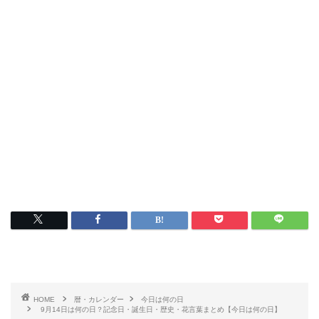
HOME
暦・カレンダー
今日は何の日
9月14日は何の日？記念日・誕生日・歴史・花言葉まとめ【今日は何の日】