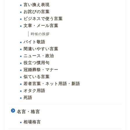
言い換え表現
お詫びの言葉
ビジネスで使う言葉
文章・メール言葉
時候の挨拶
バイト敬語
間違いやすい言葉
ニュース・政治
役立つ慣用句
冠婚葬祭・マナー
似ている言葉
若者言葉・ネット用語・新語
オタク用語
死語
名言・格言
相場格言