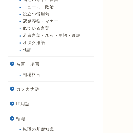
ニュース・政治
役立つ慣用句
冠婚葬祭・マナー
似ている言葉
若者言葉・ネット用語・新語
オタク用語
死語
名言・格言
相場格言
カタカナ語
IT用語
転職
転職の基礎知識