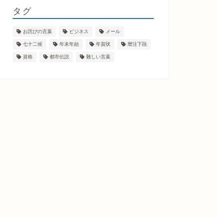
タグ
お詫びの言葉
ビジネス
メール
七十二候
年末年始
年賀状
暦注下段
資格
都市伝説
難しい言葉