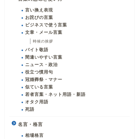
言い換え表現
お詫びの言葉
ビジネスで使う言葉
文章・メール言葉
時候の挨拶
バイト敬語
間違いやすい言葉
ニュース・政治
役立つ慣用句
冠婚葬祭・マナー
似ている言葉
若者言葉・ネット用語・新語
オタク用語
死語
名言・格言
相場格言