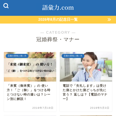
2026年8月の記念日一覧
― CATEGORY ―
冠婚葬祭・マナー
言葉の意味と使い方
言葉の意味と使い方
「来賓（御来賓）」の 使い
電話で「失礼します」は受け
方！「ご（御）」をつける時
た側とかけた側どっちが先に
とつけない時の違いは？シー
言う？ 返しは？【電話のマナ
ン別に解説！
ー】
2019年7月19日
2019年5月3日