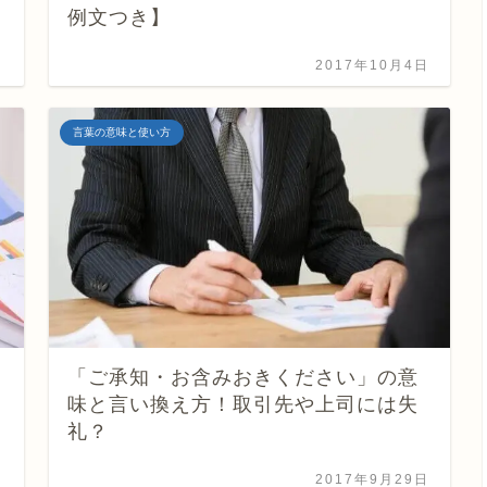
例文つき】
日
2017年10月4日
言葉の意味と使い方
「ご承知・お含みおきください」の意
味と言い換え方！取引先や上司には失
礼？
日
2017年9月29日