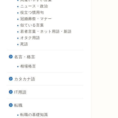
ニュース・政治
役立つ慣用句
冠婚葬祭・マナー
似ている言葉
若者言葉・ネット用語・新語
オタク用語
死語
名言・格言
相場格言
カタカナ語
IT用語
転職
転職の基礎知識