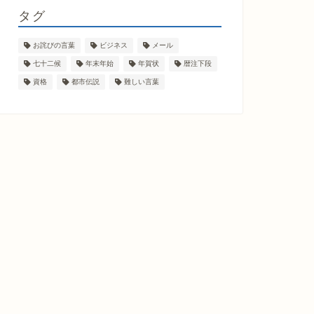
タグ
お詫びの言葉
ビジネス
メール
七十二候
年末年始
年賀状
暦注下段
資格
都市伝説
難しい言葉