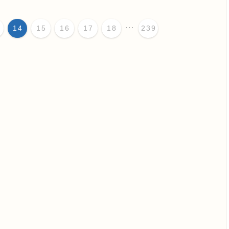
...
14
15
16
17
18
239