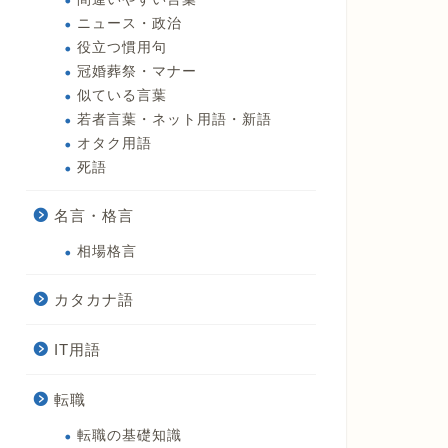
ニュース・政治
役立つ慣用句
冠婚葬祭・マナー
似ている言葉
若者言葉・ネット用語・新語
オタク用語
死語
名言・格言
相場格言
カタカナ語
IT用語
転職
転職の基礎知識