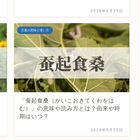
日
2026年6月25日
言葉の意味と使い方
「蚕起食桑（かいこおきてくわをは
む）」の意味や読み方とは？由来や時
期はいつ？
日
2026年6月25日