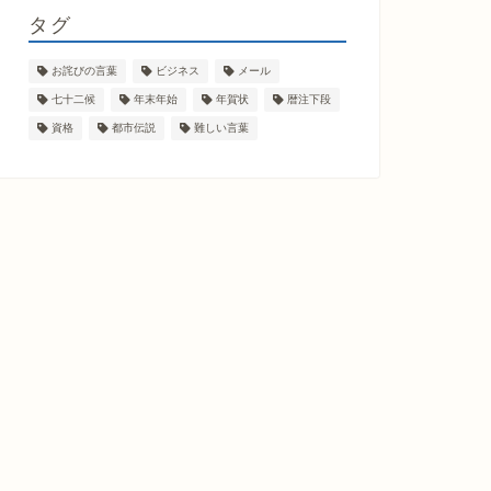
タグ
お詫びの言葉
ビジネス
メール
七十二候
年末年始
年賀状
暦注下段
資格
都市伝説
難しい言葉