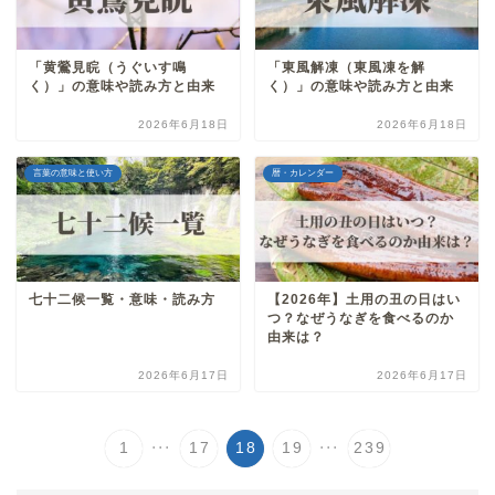
「黄鶯見睆（うぐいす鳴
「東風解凍（東風凍を解
く）」の意味や読み方と由来
く）」の意味や読み方と由来
2026年6月18日
2026年6月18日
言葉の意味と使い方
暦・カレンダー
七十二候一覧・意味・読み方
【2026年】土用の丑の日はい
つ？なぜうなぎを食べるのか
由来は？
2026年6月17日
2026年6月17日
...
...
1
17
18
19
239