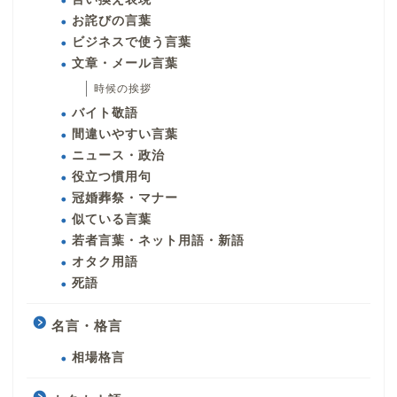
お詫びの言葉
ビジネスで使う言葉
文章・メール言葉
時候の挨拶
バイト敬語
間違いやすい言葉
ニュース・政治
役立つ慣用句
冠婚葬祭・マナー
似ている言葉
若者言葉・ネット用語・新語
オタク用語
死語
名言・格言
相場格言