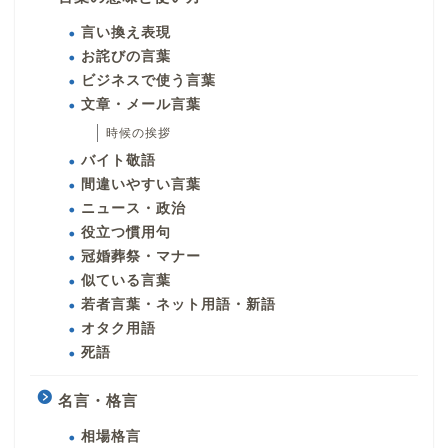
言い換え表現
お詫びの言葉
ビジネスで使う言葉
文章・メール言葉
時候の挨拶
バイト敬語
間違いやすい言葉
ニュース・政治
役立つ慣用句
冠婚葬祭・マナー
似ている言葉
若者言葉・ネット用語・新語
オタク用語
死語
名言・格言
相場格言