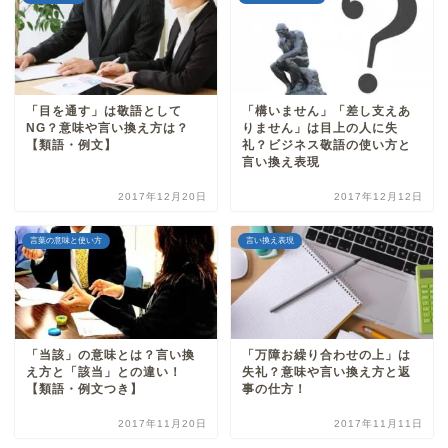
「目を通す」は敬語として
「構いません」「差し支えあ
NG？意味や言い換え方は？
りません」は目上の人に失
【類語・例文】
礼？ビジネス敬語の使い方と
言い換え表現
2017年12月20日
2017年12月12日
言葉の意味と使い方
言い換え表現
「当該」の意味とは？言い換
「万障お繰り合わせの上」は
え方と「該当」との違い！
失礼？意味や言い換え方と返
【類語・例文つき】
事の仕方！
2017年11月20日
2017年11月11日