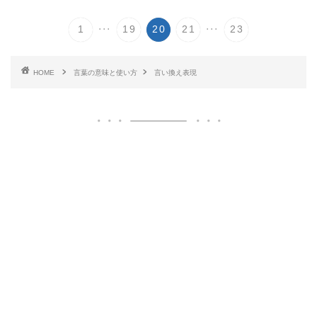
...
...
1
19
20
21
23
HOME
言葉の意味と使い方
言い換え表現