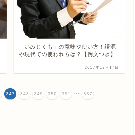
「いみじくも」の意味や使い方！語源
や現代での使われ方は？【例文つき】
日
2017年12月17日
...
6
347
348
349
350
351
367