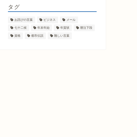
タグ
お詫びの言葉
ビジネス
メール
七十二候
年末年始
年賀状
暦注下段
資格
都市伝説
難しい言葉