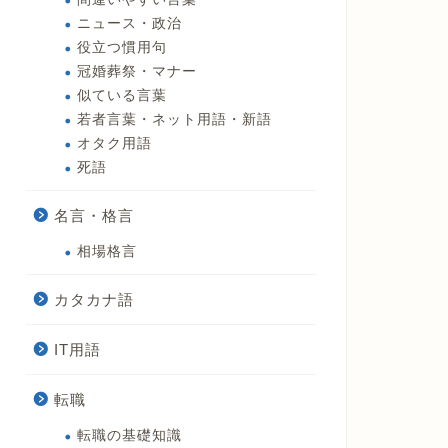
ニュース・政治
役立つ慣用句
冠婚葬祭・マナー
似ている言葉
若者言葉・ネット用語・新語
オタク用語
死語
名言・格言
相場格言
カタカナ語
IT用語
転職
転職の基礎知識