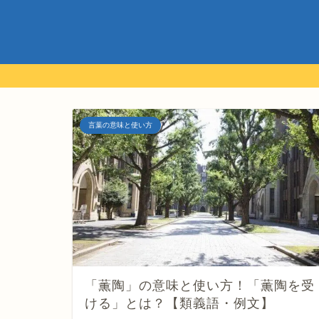
言葉の意味と使い方
「薫陶」の意味と使い方！「薫陶を受
ける」とは？【類義語・例文】