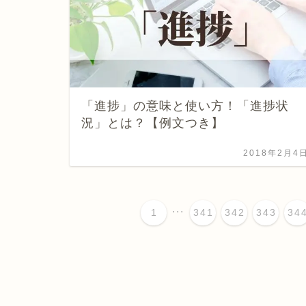
「進捗」の意味と使い方！「進捗状
況」とは？【例文つき】
2018年2月4
...
1
341
342
343
34