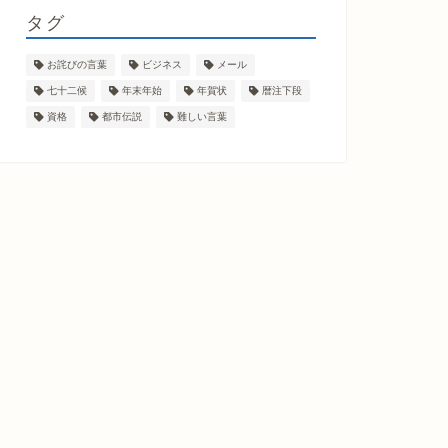
タグ
お詫びの言葉
ビジネス
メール
七十二候
年末年始
年賀状
暦注下段
資格
都市伝説
難しい言葉