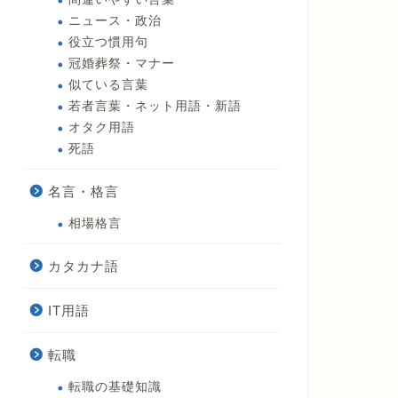
ニュース・政治
役立つ慣用句
冠婚葬祭・マナー
似ている言葉
若者言葉・ネット用語・新語
オタク用語
死語
名言・格言
相場格言
カタカナ語
IT用語
転職
転職の基礎知識