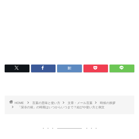
HOME
言葉の意味と使い方
文章・メール言葉
時候の挨拶
「深冷の候」の時期はいつからいつまで？結びや使い方と例文