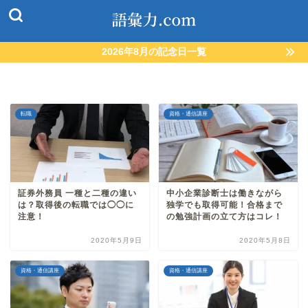
2026年8月の記念日一覧
転職
資格・通信講座
証券外務員 一種と二種の違い
中小企業診断士は働きながら
は？取得後の転職では◯◯に
独学でも取得可能！合格まで
注意！
の勉強計画の立て方はコレ！
2020年5月9日
2020年5月8日
資格・通信講座
資格・通信講座