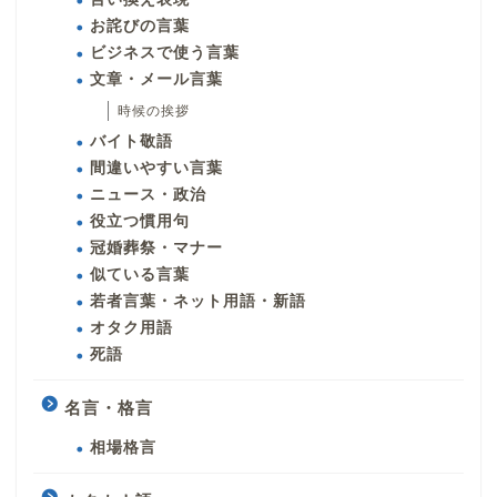
お詫びの言葉
ビジネスで使う言葉
文章・メール言葉
時候の挨拶
バイト敬語
間違いやすい言葉
ニュース・政治
役立つ慣用句
冠婚葬祭・マナー
似ている言葉
若者言葉・ネット用語・新語
オタク用語
死語
名言・格言
相場格言