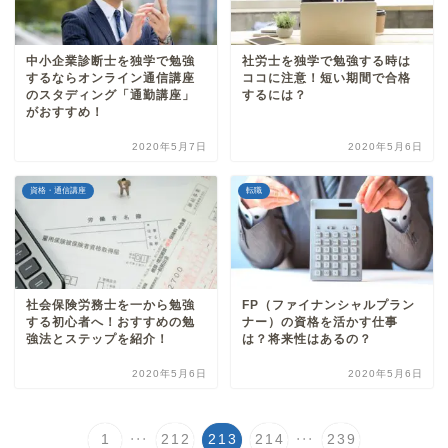
中小企業診断士を独学で勉強
社労士を独学で勉強する時は
するならオンライン通信講座
ココに注意！短い期間で合格
のスタディング「通勤講座」
するには？
がおすすめ！
2020年5月7日
2020年5月6日
資格・通信講座
転職
社会保険労務士を一から勉強
FP（ファイナンシャルプラン
する初心者へ！おすすめの勉
ナー）の資格を活かす仕事
強法とステップを紹介！
は？将来性はあるの？
2020年5月6日
2020年5月6日
...
...
1
212
213
214
239