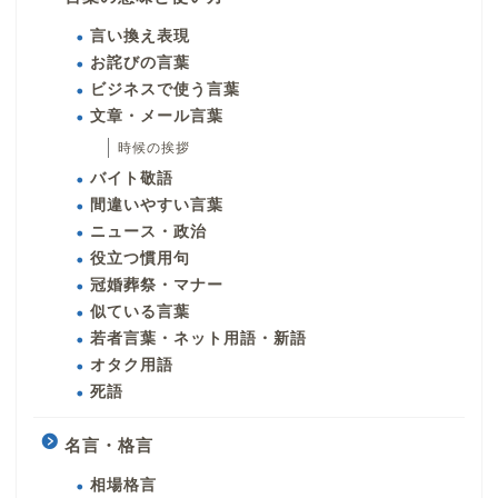
言い換え表現
お詫びの言葉
ビジネスで使う言葉
文章・メール言葉
時候の挨拶
バイト敬語
間違いやすい言葉
ニュース・政治
役立つ慣用句
冠婚葬祭・マナー
似ている言葉
若者言葉・ネット用語・新語
オタク用語
死語
名言・格言
相場格言