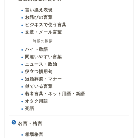
言い換え表現
お詫びの言葉
ビジネスで使う言葉
文章・メール言葉
時候の挨拶
バイト敬語
間違いやすい言葉
ニュース・政治
役立つ慣用句
冠婚葬祭・マナー
似ている言葉
若者言葉・ネット用語・新語
オタク用語
死語
名言・格言
相場格言