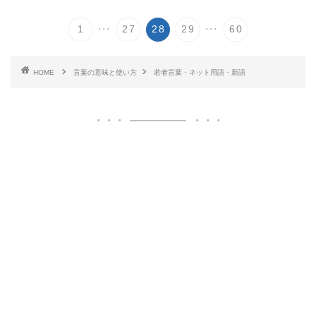
...
...
1
27
28
29
60
HOME
言葉の意味と使い方
若者言葉・ネット用語・新語