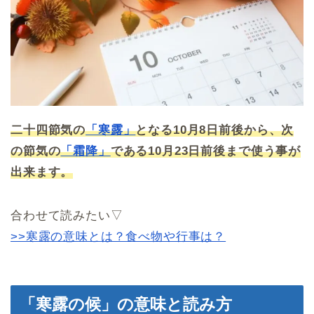
二十四節気の
「寒露」
となる10月8日前後から、次
の節気の
「霜降」
である10月23日前後まで使う事が
出来ます。
合わせて読みたい▽
>>寒露の意味とは？食べ物や行事は？
「寒露の候」の意味と読み方