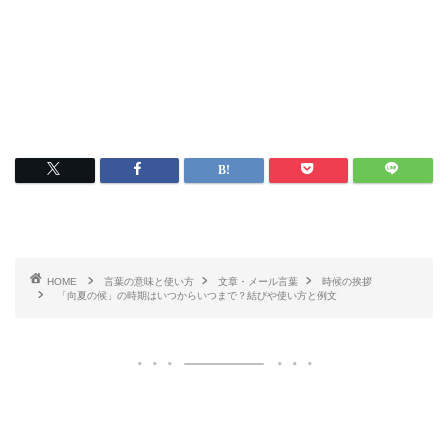
HOME
言葉の意味と使い方
文章・メール言葉
時候の挨拶
「向夏の候」の時期はいつからいつまで？結びや使い方と例文