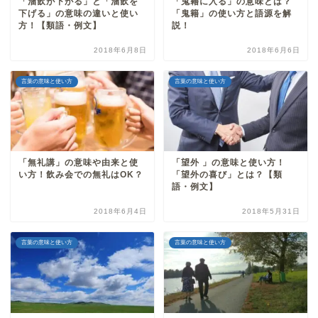
「溜飲が下がる」と「溜飲を
「鬼籍に入る」の意味とは？
下げる」の意味の違いと使い
「鬼籍」の使い方と語源を解
方！【類語・例文】
説！
2018年6月8日
2018年6月6日
言葉の意味と使い方
言葉の意味と使い方
「無礼講」の意味や由来と使
「望外 」の意味と使い方！
い方！飲み会での無礼はOK？
「望外の喜び」とは？【類
語・例文】
2018年6月4日
2018年5月31日
言葉の意味と使い方
言葉の意味と使い方