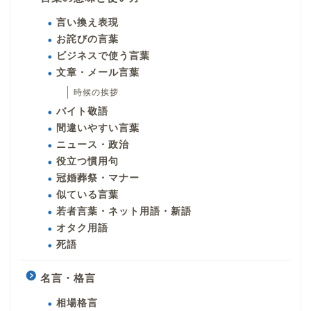
言い換え表現
お詫びの言葉
ビジネスで使う言葉
文章・メール言葉
時候の挨拶
バイト敬語
間違いやすい言葉
ニュース・政治
役立つ慣用句
冠婚葬祭・マナー
似ている言葉
若者言葉・ネット用語・新語
オタク用語
死語
名言・格言
相場格言