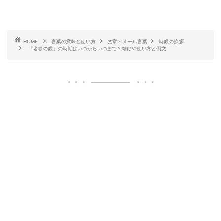
HOME
言葉の意味と使い方
文章・メール言葉
時候の挨拶
「老春の候」の時期はいつからいつまで？結びや使い方と例文